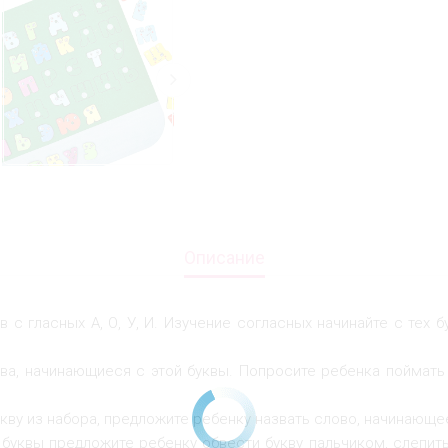
Описание
в с гласных А, О, У, И. Изучение согласных начинайте с тех 
ва, начинающиеся с этой буквы. Попросите ребенка поймать 
укву из набора, предложите ребенку назвать слово, начинающе
буквы предложите ребенку обвести букву пальчиком, слепить