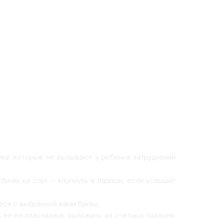
букв, которые не вызывают у ребенка затруднений
букву на слух – хлопнуть в ладоши, если услышит
еся с выбранной вами буквы.
 ее из пластилина, выложить из счетных палочек,