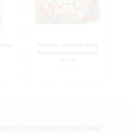
фетра
Игрушки - игровой набор
Час
Веселые липучки Lip-Lip
и
LIP1131
17.1
BYN
РАБОТА С ОПТОВЫМИ КЛИЕНТАМИ