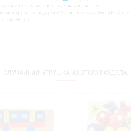
 бусинами, бисером, фасолью, макаронами и т.п
ложите ребенку "подружить" буквы. Возьмите буквы М, А, О, У
лог АМ, УМ, ОМ.
СЛУЧАЙНАЯ ИГРУШКА ИЗ ЭТОГО РАЗДЕЛА: