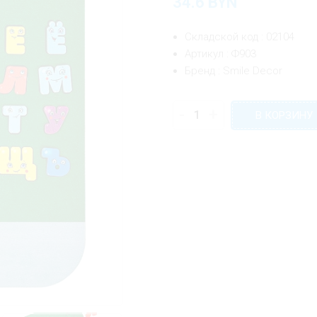
34.6
BYN
Складской код : 02104
Артикул : Ф903
Бренд : Smile Decor
-
+
В КОРЗИНУ