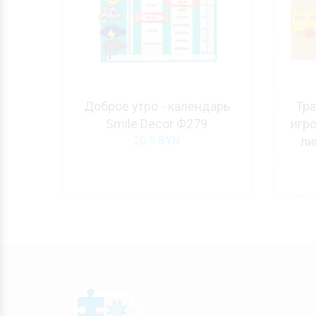
 и
Доброе утро - календарь
Тра
на
Smile Decor Ф279
игр
нтов
20.9
BYN
ли