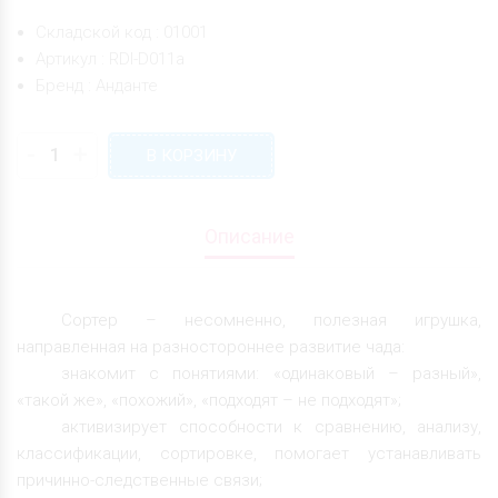
Складской код : 01001
Артикул : RDI-D011а
Бренд : Анданте
-
+
В КОРЗИНУ
Описание
Сортер – несомненно, полезная игрушка,
направленная на разностороннее развитие чада:
знакомит с понятиями: «одинаковый – разный»,
«такой же», «похожий», «подходят – не подходят»;
активизирует способности к сравнению, анализу,
классификации, сортировке, помогает устанавливать
причинно-следственные связи;