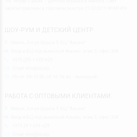
ТМ "Играй с умом" - детские игрушки в Минске. Сайт
зарегистрирован в торговом реестре 21.02.2019 №441459
ШОУ-РУМ И ДЕТСКИЙ ЦЕНТР
Минск, 3-я ул.Щорса 9, БЦ "Альянс"
Вход в БЦ под вывеской Альянс, этаж 2, офис 208
+375 (29) 1 629-629
Email:
info@isu.by
Пн-пт: 09-19:30, сб 10-16, вс - выходной
РАБОТА С ОПТОВЫМИ КЛИЕНТАМИ
Минск, 3-я ул.Щорса 9, БЦ "Альянс"
Вход в БЦ под вывеской Альянс, этаж 2, офис 208
+375 29 1 629-629
Email:
info@isu.by