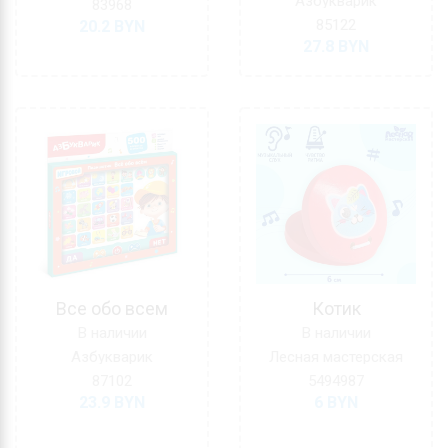
Азбукварик
83968
85122
20.2
BYN
27.8
BYN
Все обо всем
Котик
В наличии
В наличии
Азбукварик
Лесная мастерская
87102
5494987
23.9
BYN
6
BYN