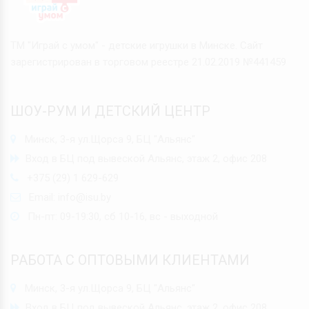
ТМ "Играй с умом" - детские игрушки в Минске. Сайт
зарегистрирован в торговом реестре 21.02.2019 №441459
ШОУ-РУМ И ДЕТСКИЙ ЦЕНТР
Минск, 3-я ул.Щорса 9, БЦ "Альянс"
Вход в БЦ под вывеской Альянс, этаж 2, офис 208
+375 (29) 1 629-629
Email:
info@isu.by
Пн-пт: 09-19:30, сб 10-16, вс - выходной
РАБОТА С ОПТОВЫМИ КЛИЕНТАМИ
Минск, 3-я ул.Щорса 9, БЦ "Альянс"
Вход в БЦ под вывеской Альянс, этаж 2, офис 208