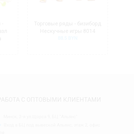
 -
Торговые ряды - бизиборд
Кал
азл
Нескучные игры 8014
-
а
88.5
BYN
РАБОТА С ОПТОВЫМИ КЛИЕНТАМИ
Минск, 3-я ул.Щорса 9, БЦ "Альянс"
Вход в БЦ под вывеской Альянс, этаж 2, офис
08