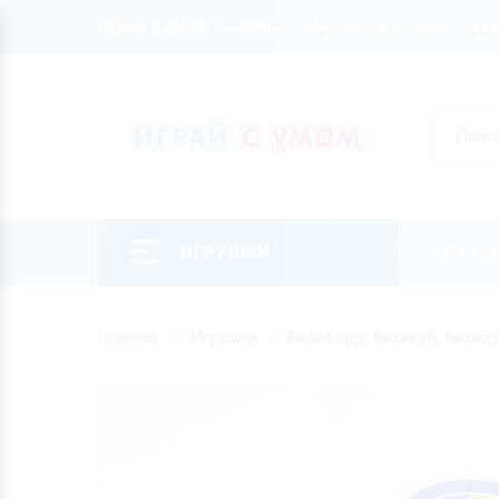
Играй с умом - интернет-магазин детских това
ИГРУШКИ
ДЕТС
Главная
Игрушки
Бизиборд, бизикуб, бизид