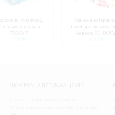
роходик - бизиборд
Умные шестеренки
Лесная мастерская
бизиборд мозаика п
7334347
Анданте RDI-D083
57
BYN
42
BYN
ШОУ-РУМ И ДЕТСКИЙ ЦЕНТР
Минск, 3-я ул.Щорса 9, БЦ "Альянс"
Вход в БЦ под вывеской Альянс, этаж 2, офис
208
2