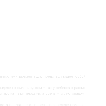
бенностями времен года, представляющее собой
выделен своим рисунком – так у ребенка с ранних
с ароматными плодами, а осень – с листопадом.
останавливать его прорезь на определенном дне.