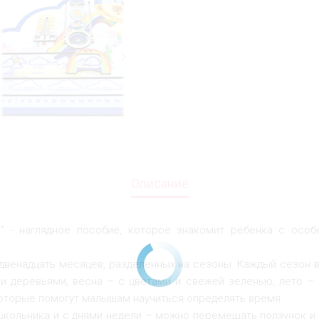
Описание
в" - наглядное пособие, которое знакомит ребенка с осо
– двенадцать месяцев, разделенных на сезоны. Каждый сезон 
и деревьями, весна – с цветами и свежей зеленью, лето – 
которые помогут малышам научиться определять время.
школьника и с днями недели – можно перемещать ползунок и 