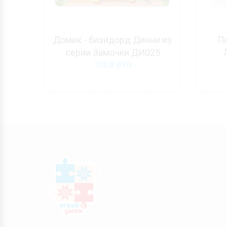
часы
Домик - бизидорд Динни из
Па
ка
серии Замочки ДИ025
108.8
BYN