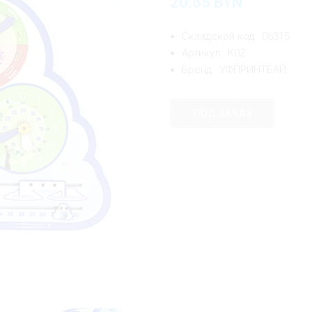
20.65
BYN
Складской код : 06315
Артикул : К02
Бренд : УФПРИНТБАЙ
ПОД ЗАКАЗ