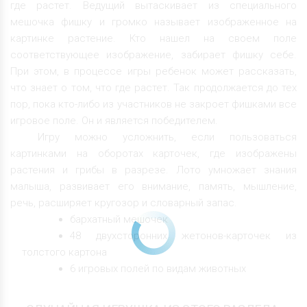
где растет. Ведущий вытаскивает из специального
мешочка фишку и громко называет изображенное на
картинке растение. Кто нашел на своем поле
соответствующее изображение, забирает фишку себе.
При этом, в процессе игры ребенок может рассказать,
что знает о том, что где растет. Так продолжается до тех
пор, пока кто-либо из участников не закроет фишками все
игровое поле. Он и является победителем.
Игру можно усложнить, если пользоваться
картинками на оборотах карточек, где изображены
растения и грибы в разрезе. Лото умножает знания
малыша, развивает его внимание, память, мышление,
речь, расширяет кругозор и словарный запас.
бархатный мешочек
48 двухсторонних жетонов-карточек из
толстого картона
6 игровых полей по видам животных