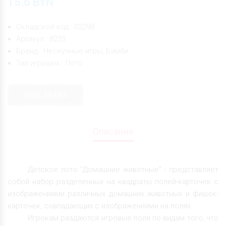
15.6
BYN
Складской код : 02298
Артикул : 8233
Бренд : Нескучные игры, Бэмби
Тип игрушки : Лото
ПОД ЗАКАЗ
Описание
Детское лото "Домашние животные" - представляет
собой набор разделенных на квадраты полей-карточек с
изображениями различных домашних животных и фишек-
карточек, совпадающих с изображениями на полях.
Игрокам раздаются игровые поля по видам того, что