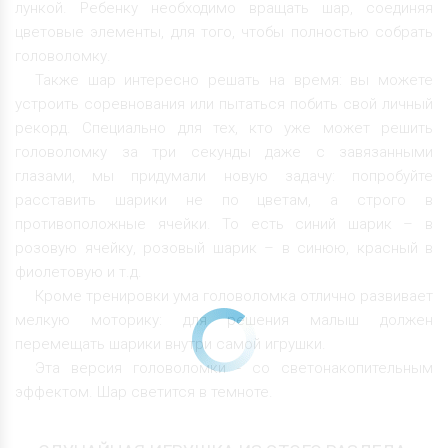
лункой. Ребенку необходимо вращать шар, соединяя
цветовые элементы, для того, чтобы полностью собрать
головоломку.
Также шар интересно решать на время: вы можете
устроить соревнования или пытаться побить свой личный
рекорд. Специально для тех, кто уже может решить
головоломку за три секунды даже с завязанными
глазами, мы придумали новую задачу: попробуйте
расставить шарики не по цветам, а строго в
противоположные ячейки. То есть синий шарик – в
розовую ячейку, розовый шарик – в синюю, красный в
фиолетовую и т.д.
Кроме тренировки ума головоломка отлично развивает
мелкую моторику: для решения малыш должен
перемещать шарики внутри самой игрушки.
Эта версия головоломки - со светонакопительным
эффектом. Шар светится в темноте.