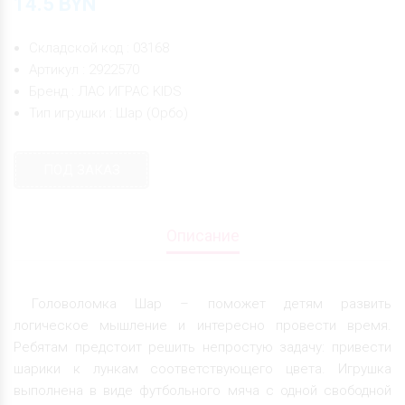
14.5
BYN
Складской код : 03168
Артикул : 2922570
Бренд : ЛАС ИГРАС KIDS
Тип игрушки : Шар (Орбо)
ПОД ЗАКАЗ
Описание
Головоломка Шар – поможет детям развить
логическое мышление и интересно провести время.
Ребятам предстоит решить непростую задачу: привести
шарики к лункам соответствующего цвета. Игрушка
выполнена в виде футбольного мяча с одной свободной