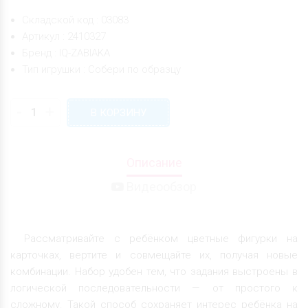
Складской код : 03083
Артикул : 2410327
Бренд : IQ-ZABIAKA
Тип игрушки : Собери по образцу
-
+
В КОРЗИНУ
Описание
Видеообзор
Рассматривайте с ребёнком цветные фигурки на
карточках, вертите и совмещайте их, получая новые
комбинации. Набор удобен тем, что задания выстроены в
логической последовательности — от простого к
сложному. Такой способ сохраняет интерес ребёнка на