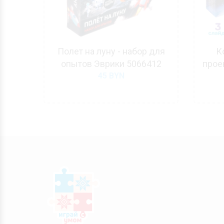
ный
Полет на луну - набор для
К
39
опытов Эврики 5066412
прое
45
BYN