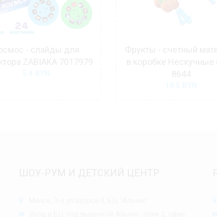
осмос - слайды для
Фрукты - счетный мат
ктора ZABIAKA 7017979
в коробке Нескучные
5.4
BYN
8644
19.5
BYN
ШОУ-РУМ И ДЕТСКИЙ ЦЕНТР
Минск, 3-я ул.Щорса 9, БЦ "Альянс"
Вход в БЦ под вывеской Альянс, этаж 2, офис