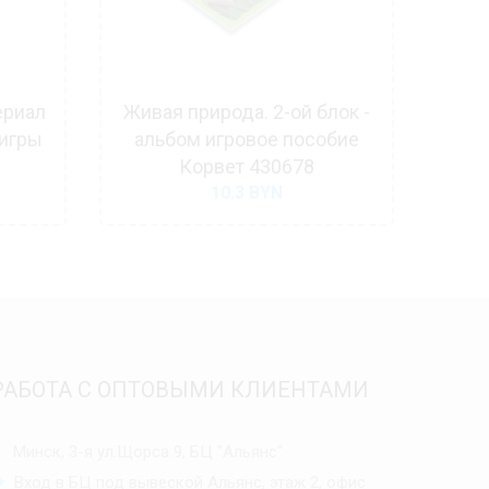
ериал
Живая природа. 2-ой блок -
7 ми
 игры
альбом игровое пособие
опы
Корвет 430678
10.3
BYN
РАБОТА С ОПТОВЫМИ КЛИЕНТАМИ
Минск, 3-я ул.Щорса 9, БЦ "Альянс"
Вход в БЦ под вывеской Альянс, этаж 2, офис