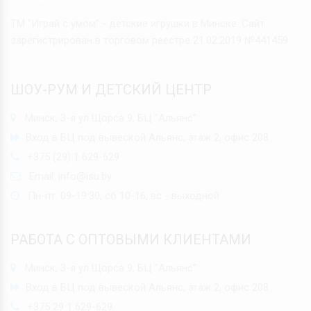
ТМ "Играй с умом" - детские игрушки в Минске. Сайт
зарегистрирован в торговом реестре 21.02.2019 №441459
ШОУ-РУМ И ДЕТСКИЙ ЦЕНТР
Минск, 3-я ул.Щорса 9, БЦ "Альянс"
Вход в БЦ под вывеской Альянс, этаж 2, офис 208
+375 (29) 1 629-629
Email:
info@isu.by
Пн-пт: 09-19:30, сб 10-16, вс - выходной
РАБОТА С ОПТОВЫМИ КЛИЕНТАМИ
Минск, 3-я ул.Щорса 9, БЦ "Альянс"
Вход в БЦ под вывеской Альянс, этаж 2, офис 208
+375 29 1 629-629