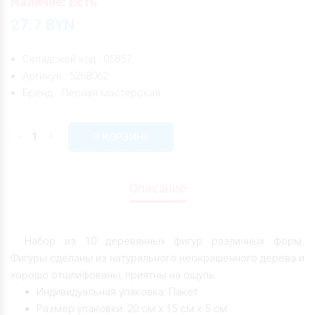
Наличие: Есть
27.7
BYN
Складской код : 05857
Артикул : 5268062
Бренд : Лесная мастерская
-
+
В КОРЗИНУ
Описание
Набор из 10 деревянных фигур различных форм.
Фигуры сделаны из натурального неокрашенного дерева и
хорошо отшлифованы, приятны на ощупь.
Индивидуальная упаковка: Пакет
Размер упаковки: 20 см х 15 см х 5 см