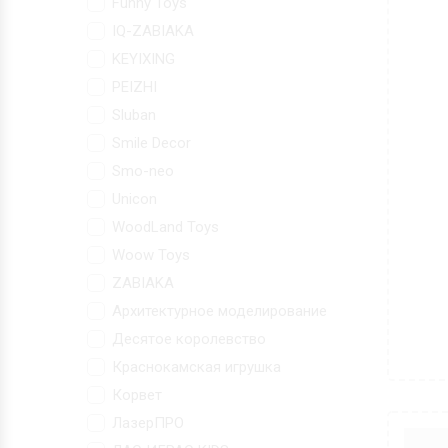
Funny Toys
IQ-ZABIAKA
KEYIXING
PEIZHI
Sluban
Smile Decor
Smo-neo
Unicon
WoodLand Toys
Woow Toys
ZABIAKA
Архитектурное моделирование
Десятое королевство
Краснокамская игрушка
Корвет
ЛазерПРО