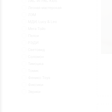
ЛАС ИГРАС KIDS
Лесная мастерская
ЛЭМ
МДИ, Lucy & Leo
Мега Тойс
Пелси
РЭДИ
Световид
Соломон
Тимошка
Томик
Феникс Toys
Фиксики
Эврики