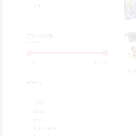
Да
СТОИМОСТЬ
5
BYN
840
BYN
По
БРЕНД
1TOY
Bohui
Brick
Brickmaster