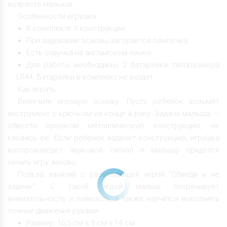
возраста малыша.
Особенности игрушки
В комплекте 3 конструкции.
При задевании основы загорается лампочка.
Есть озвучка на английском языке.
Для работы необходимы 2 батарейки типоразмера
LR44. Батарейки в комплект не входят.
Как играть:
Включите игровую основу. Пусть ребёнок возьмёт
инструмент с крючком на конце в руку. Задача малыша —
обвести крючком металлическую конструкцию, не
касаясь её. Если ребёнок заденет конструкцию, игрушка
воспроизведёт звуковой сигнал и малышу придётся
начать игру заново.
Польза занятий с развивающей игрой "Обведи и не
задень". С такой игрой малыш потренирует
внимательность и ловкость, а также научится выполнять
точные движения руками.
Размер: 16,5 см х 5 см х 14 см