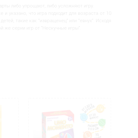
арты либо упрощают, либо усложняют игру.
е и указано, что игра подходит для возраста от 10
етей, такие как "извращенец" или "евнух". Исходя
ой же серии игр от "Нескучные игры".