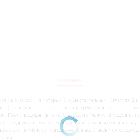
Описание
вами, в каждой из которых 3 существительных, 3 глагола, 2 
е (пословица, поговорка, цитата, другое известное выраж
ми. После ведущий (в начале ведущего можно определить п
ет его другим игрокам, не произнося не единого слова и зву
 правильно произнесет загаданное слово, становится следующ
точки.