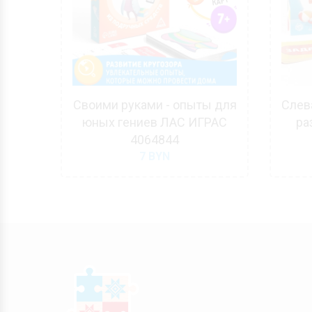
р ЛАС
Своими руками - опыты для
Слева
юных гениев ЛАС ИГРАС
ра
4064844
7
BYN