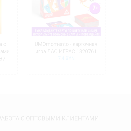
а с
UMOmomento - карточная
Уч
ками
игра ЛАС ИГРАС 1320761
иг
87
7.4
BYN
РАБОТА С ОПТОВЫМИ КЛИЕНТАМИ