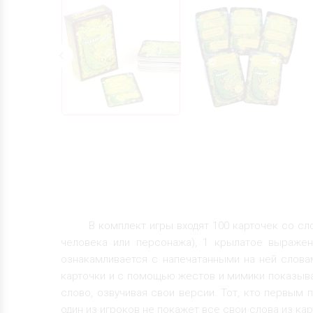
В комплект игры входят 100 карточек со сло
человека или персонажа), 1 крылатое выражени
ознакамливается с напечатанными на ней слова
карточки и с помощью жестов и мимики показыва
слово, озвучивая свои версии. Тот, кто первым
один из игроков не покажет все свои слова из кар