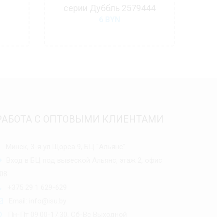
серии Дуббль 2579444
из
6
BYN
РАБОТА С ОПТОВЫМИ КЛИЕНТАМИ
Минск, 3-я ул.Щорса 9, БЦ "Альянс"
Вход в БЦ под вывеской Альянс, этаж 2, офис
08
+375 29 1 629-629
Email:
info@isu.by
Пн-Пт 09.00-17.30, Сб-Вс Выходной