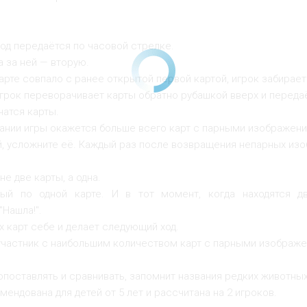
од передаётся по часовой стрелке.
а за ней — вторую.
рте совпало с ранее открытой первой картой, игрок забирает 
игрок переворачивает карты обратно рубашкой вверх и переда
чатся карты.
нчании игры окажется больше всего карт с парными изображен
й, усложните её. Каждый раз после возвращения непарных из
е две карты, а одна.
ый по одной карте. И в тот момент, когда находятся д
"Нашла!".
х карт себе и делает следующий ход.
, участник с наибольшим количеством карт с парными изображ
поставлять и сравнивать, запомнит названия редких животных
ендована для детей от 5 лет и рассчитана на 2 игроков.