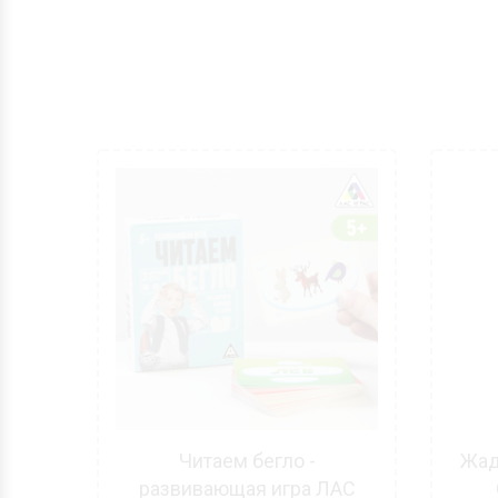
-
Читаем бегло -
Жад
тое
развивающая игра ЛАС