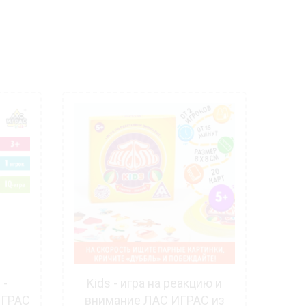
 -
Kids - игра на реакцию и
Что
ИГРАС
внимание ЛАС ИГРАС из
игр