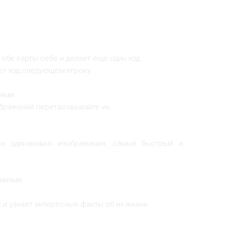
обе карты себе и делает ещё один ход.
ёт ход следующем игроку.
иями.
ображений перетасовывайте их.
ва одинаковых изображения, самый быстрый и
ениями.
 и узнает интересные факты об их жизни.