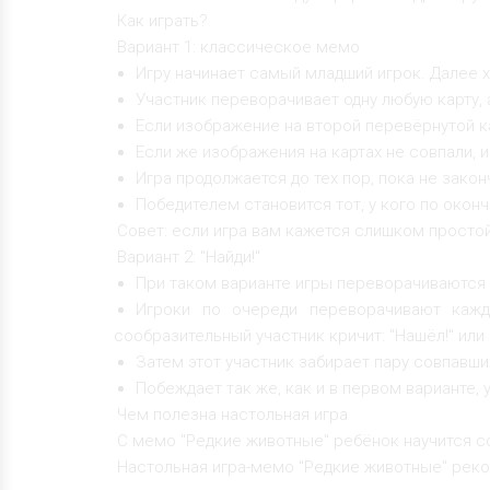
Как играть?
Вариант 1: классическое мемо
Игру начинает самый младший игрок. Далее х
Участник переворачивает одну любую карту, 
Если изображение на второй перевёрнутой ка
Если же изображения на картах не совпали, 
Игра продолжается до тех пор, пока не закон
Победителем становится тот, у кого по око
Совет: если игра вам кажется слишком просто
Вариант 2: "Найди!"
При таком варианте игры переворачиваются н
Игроки по очереди переворачивают кажд
сообразительный участник кричит: "Нашёл!" или 
Затем этот участник забирает пару совпавши
Побеждает так же, как и в первом варианте
Чем полезна настольная игра
С мемо "Редкие животные" ребёнок научится со
Настольная игра-мемо "Редкие животные" реком