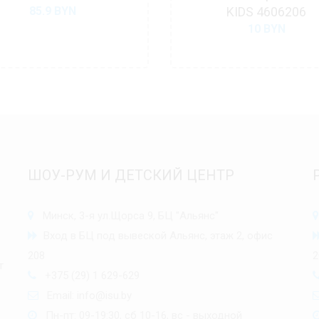
85.9
BYN
KIDS 4606206
10
BYN
ШОУ-РУМ И ДЕТСКИЙ ЦЕНТР
Минск, 3-я ул.Щорса 9, БЦ "Альянс"
Вход в БЦ под вывеской Альянс, этаж 2, офис
208
2
т
+375 (29) 1 629-629
Email:
info@isu.by
Пн-пт: 09-19:30, сб 10-16, вс - выходной