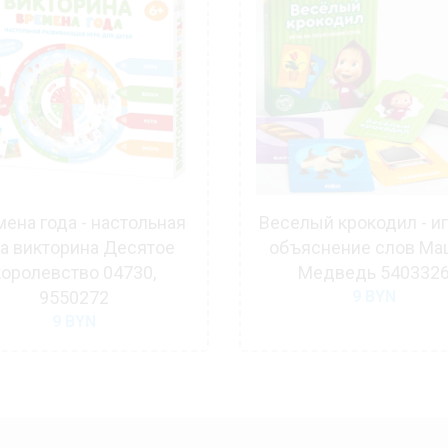
ена года - настольная
Веселый крокодил - иг
ра викторина Десятое
объяснение слов Ма
королевство 04730,
Медведь 540332
9550272
9
BYN
9
BYN