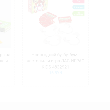
ра на
Новогодний бу-бу-бум -
И
ша и
настольная игра ЛАС ИГРАС
по
6
KIDS 4832921
16
BYN