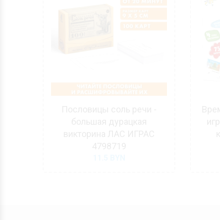
рина
Пословицы соль речи -
Врем
1
большая дурацкая
иг
викторина ЛАС ИГРАС
4798719
11.5
BYN