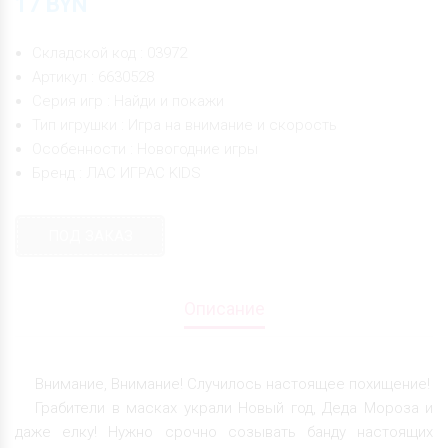
17
BYN
Складской код : 03972
Артикул : 6630528
Серия игр : Найди и покажи
Тип игрушки : Игра на внимание и скорость
Особенности : Новогодние игры
Бренд : ЛАС ИГРАС KIDS
ПОД ЗАКАЗ
Описание
Внимание, Внимание! Случилось настоящее похищение!
Грабители в масках украли Новый год, Деда Мороза и
даже елку! Нужно срочно созывать банду настоящих