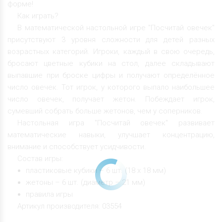
форме!
Как играть?
В математической настольной игре "Посчитай овечек"
присутствуют 3 уровня сложности для детей разных
возрастных категорий. Игроки, каждый в свою очередь,
бросают цветные кубики на стол, далее складывают
выпавшие при броске цифры и получают определённое
число овечек. Тот игрок, у которого выпало наибольшее
число овечек, получает жетон. Побеждает игрок,
сумевший собрать больше жетонов, чем у соперников.
Настольная игра "Посчитай овечек" развивает
математические навыки, улучшает концентрацию,
внимание и способствует усидчивости.
Состав игры:
пластиковые кубики – 6 шт. (18 х 18 мм)
жетоны – 6 шт. (диаметр – 21 мм)
правила игры
Артикул производителя: 03554