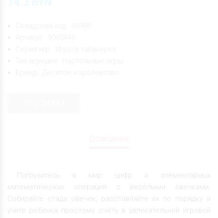
14.3
BYN
Складской код : 03993
Артикул : 5065446
Серия игр : Игры в табакерке
Тип игрушки : Настольные игры
Бренд : Десятое королевство
ПОД ЗАКАЗ
Описание
Погрузитесь в мир цифр и элементарных
математических операций с весёлыми овечками.
Собирайте стада овечек, расставляйте их по порядку и
учите ребенка простому счёту в увлекательной игровой