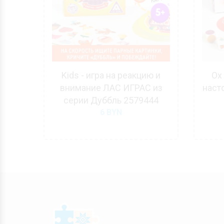
льная
Kids - игра на реакцию и
Ох
DS
внимание ЛАС ИГРАС из
наст
серии Дуббль 2579444
6
BYN