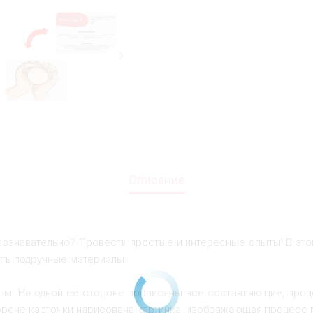
Описание
 познавательно? Провести простые и интересные опыты! В это
ать подручные материалы.
ом. На одной её стороне прописаны все составляющие, проце
тороне карточки нарисована картинка, изображающая процесс п