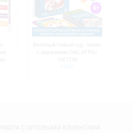
го
Веселый Новый год - мемо
ина
с заданиями ЛАС ИГРАС
ра
во
1067256
9
BYN
РАБОТА С ОПТОВЫМИ КЛИЕНТАМИ