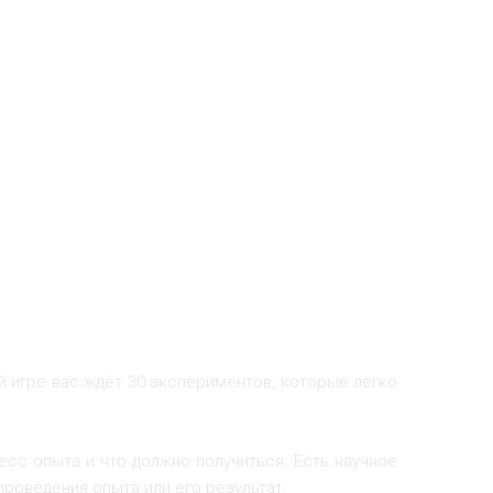
й игре вас ждёт 30 экспериментов, которые легко
сс опыта и что должно получиться. Есть научное
роведения опыта или его результат.