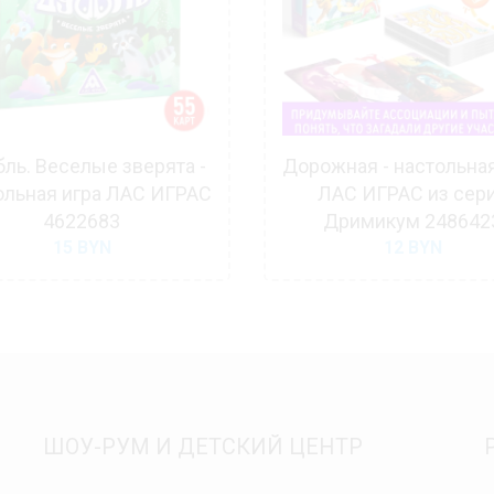
ль. Веселые зверята -
Дорожная - настольная
ольная игра ЛАС ИГРАС
ЛАС ИГРАС из сер
4622683
Дримикум 248642
15
BYN
12
BYN
ШОУ-РУМ И ДЕТСКИЙ ЦЕНТР