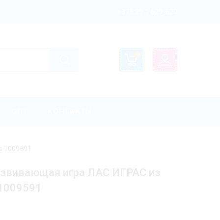
+375 29 1 629-629
ОПТ
КОНТАКТЫ
а 1009591
развивающая игра ЛАС ИГРАС из
 1009591