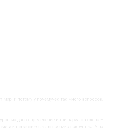
от мир, и потому у почемучек так много вопросов.
х уровнях дано определение и три варианта слова –
вные и интересные факты про мир вокруг нас. А на