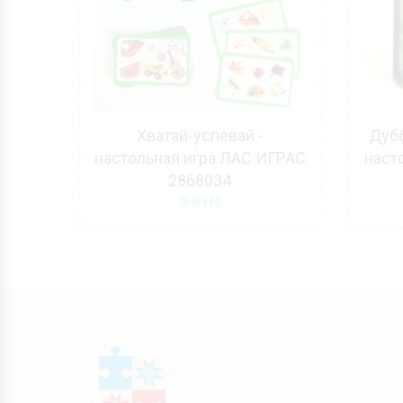
а ЛАС
Хватай-успевай -
Дубб
настольная игра ЛАС ИГРАС
наст
2868034
9
BYN