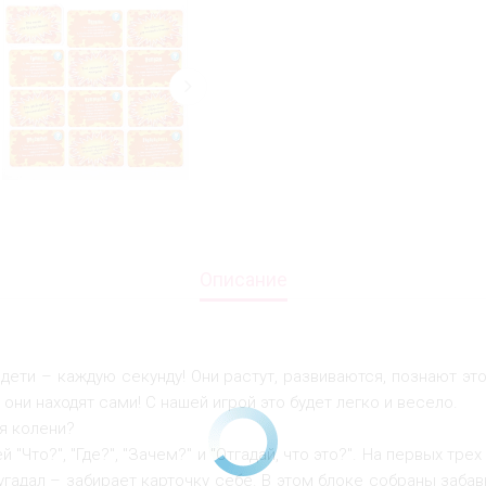
Описание
дети – каждую секунду! Они растут, развиваются, познают эт
 они находят сами! С нашей игрой это будет легко и весело.
ся колени?
"Что?", "Где?", "Зачем?" и "Отгадай, что это?". На первых тре
угадал – забирает карточку себе. В этом блоке собраны заба