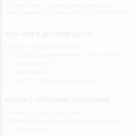
ТМ "Играй с умом" - детские игрушки в Минске. Сайт
зарегистрирован в торговом реестре 21.02.2019 №441459
ШОУ-РУМ И ДЕТСКИЙ ЦЕНТР
Минск, 3-я ул.Щорса 9, БЦ "Альянс"
Вход в БЦ под вывеской Альянс, этаж 2, офис 208
+375 (29) 1 629-629
Email:
info@isu.by
Пн-пт: 09-19:30, сб 10-16, вс - выходной
РАБОТА С ОПТОВЫМИ КЛИЕНТАМИ
Минск, 3-я ул.Щорса 9, БЦ "Альянс"
Вход в БЦ под вывеской Альянс, этаж 2, офис 208
+375 29 1 629-629