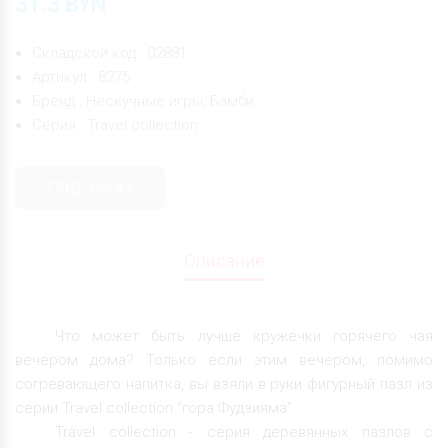
31.3
BYN
Складской код : 02881
Артикул : 8275
Бренд : Нескучные игры, Бэмби
Серия : Travel collection
ПОД ЗАКАЗ
Описание
Что может быть лучше кружечки горячего чая
вечером дома? Только если этим вечером, помимо
согревающего напитка, вы взяли в руки фигурный пазл из
серии Travel collection "гора Фудзияма".
Travel collection - серия деревянных пазлов с