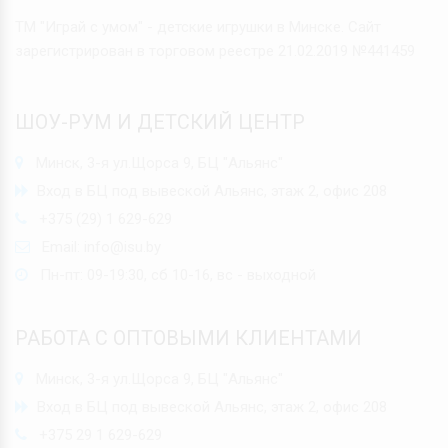
ТМ "Играй с умом" - детские игрушки в Минске. Сайт
зарегистрирован в торговом реестре 21.02.2019 №441459
ШОУ-РУМ И ДЕТСКИЙ ЦЕНТР
Минск, 3-я ул.Щорса 9, БЦ "Альянс"
Вход в БЦ под вывеской Альянс, этаж 2, офис 208
+375 (29) 1 629-629
Email:
info@isu.by
Пн-пт: 09-19:30, сб 10-16, вс - выходной
РАБОТА С ОПТОВЫМИ КЛИЕНТАМИ
Минск, 3-я ул.Щорса 9, БЦ "Альянс"
Вход в БЦ под вывеской Альянс, этаж 2, офис 208
+375 29 1 629-629