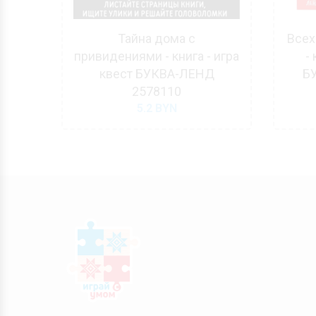
шний
Тайна дома с
Всех
гра
привидениями - книга - игра
-
квест БУКВА-ЛЕНД
Б
2578110
5.2
BYN