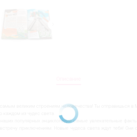
Описание
 к самым великим строениям человечества! Ты отправишься в 
о каждом из чудес света.
аших популярных энциклопедий самые увлекательные факты,
встречу приключениям. Новые чудеса света ждут тебя! Они 