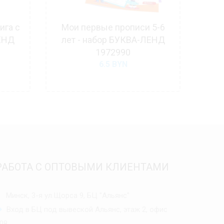
ига с
Мои первые прописи 5-6
Неск
ЕНД
лет - набор БУКВА-ЛЕНД
дл
1972990
Б
6.5
BYN
РАБОТА С ОПТОВЫМИ КЛИЕНТАМИ
Минск, 3-я ул.Щорса 9, БЦ "Альянс"
Вход в БЦ под вывеской Альянс, этаж 2, офис
08