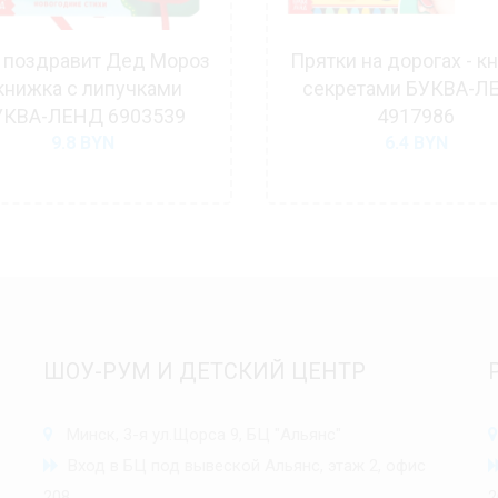
 поздравит Дед Мороз
Прятки на дорогах - кн
 книжка с липучками
секретами БУКВА-Л
УКВА-ЛЕНД 6903539
4917986
9.8
BYN
6.4
BYN
ШОУ-РУМ И ДЕТСКИЙ ЦЕНТР
Минск, 3-я ул.Щорса 9, БЦ "Альянс"
Вход в БЦ под вывеской Альянс, этаж 2, офис
208
2