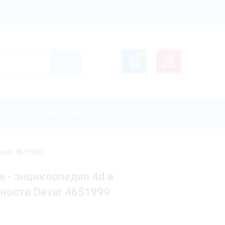
+375 29 1 629-629
ОПТ
КОНТАКТЫ
evar 4651999
 - энциклопедия 4d в
ности Devar 4651999