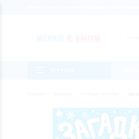
Играй с умом - интернет-магазин детских това
ИГРУШКИ
ДЕТС
Главная
Игрушки
Учебные пособия
Зага