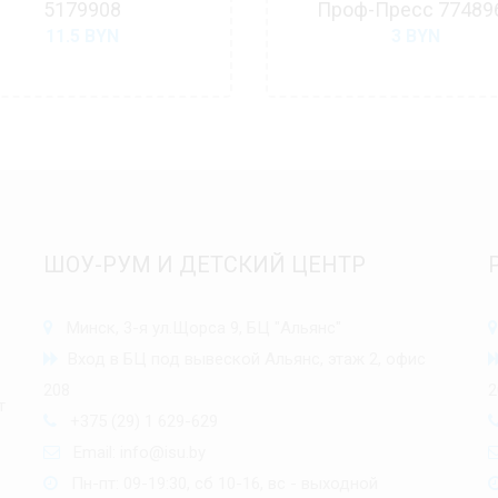
5179908
Проф-Пресс 77489
11.5
BYN
3
BYN
ШОУ-РУМ И ДЕТСКИЙ ЦЕНТР
Минск, 3-я ул.Щорса 9, БЦ "Альянс"
Вход в БЦ под вывеской Альянс, этаж 2, офис
208
2
т
+375 (29) 1 629-629
Email:
info@isu.by
Пн-пт: 09-19:30, сб 10-16, вс - выходной