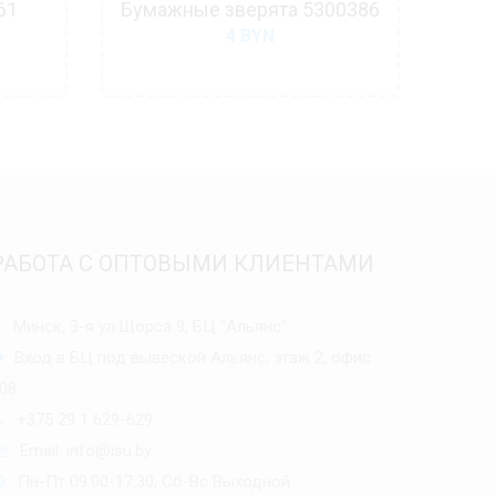
61
Бумажные зверята 5300386
4
BYN
РАБОТА С ОПТОВЫМИ КЛИЕНТАМИ
Минск, 3-я ул.Щорса 9, БЦ "Альянс"
Вход в БЦ под вывеской Альянс, этаж 2, офис
08
+375 29 1 629-629
Email:
info@isu.by
Пн-Пт 09.00-17.30, Сб-Вс Выходной