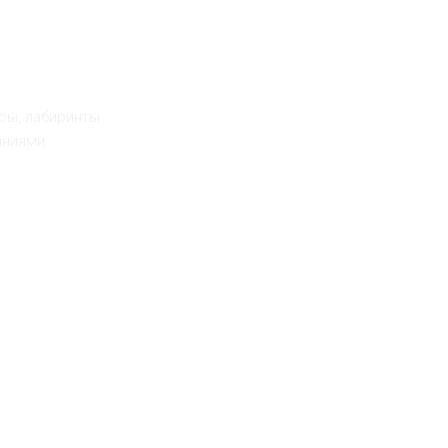
е
сы, лабиринты
даниями