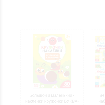
 -
Большой и маленький -
Ве
вые
наклейки кружочки БУКВА-
на