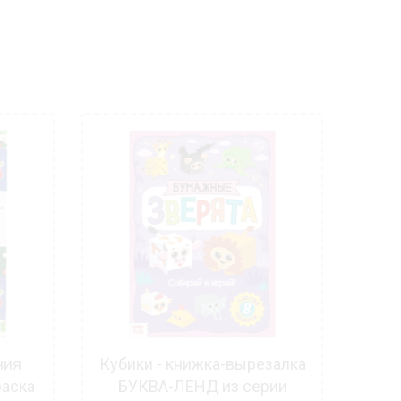
ния
Кубики - книжка-вырезалка
З
раска
БУКВА-ЛЕНД из серии
акт