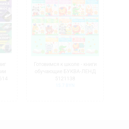
ниг
Готовимся к школе - книги
Что
рии
обучающие БУКВА-ЛЕНД
фо
614
5121138
15.7
BYN