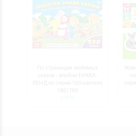
 для
По страницам любимых
Живо
1004
сказок - альбом БУКВА-
на
ЛЕНД из серии 100 наклеек
сери
1801780
4
BYN