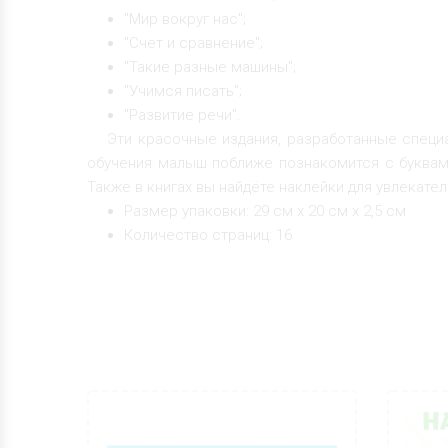
"Мир вокруг нас";
"Счет и сравнение";
"Такие разные машины";
"Учимся писать";
"Развитие речи".
Эти красочные издания, разработанные специа
обучения малыш поближе познакомится с буквам
Также в книгах вы найдёте наклейки для увлекате
Размер упаковки: 29 см х 20 см х 2,5 см
Количество страниц: 16