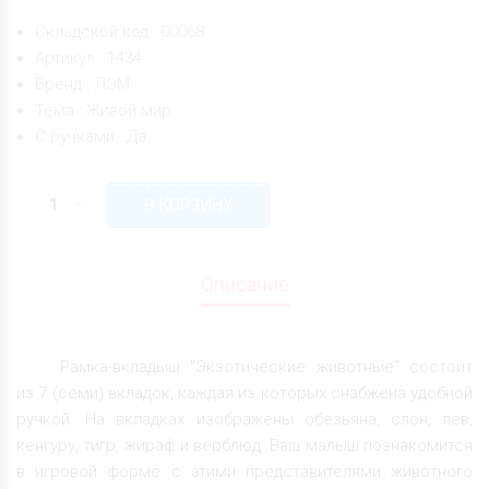
Складской код : 00068
Артикул : 1434
Бренд : ЛЭМ
Тема : Живой мир
С ручками : Да
-
+
В КОРЗИНУ
Описание
Рамка-вкладыш "Экзотические животные" состоит
из 7 (семи) вкладок, каждая из которых снабжена удобной
ручкой. На вкладках изображены обезьяна, слон, лев,
кенгуру, тигр, жираф и верблюд. Ваш малыш познакомится
в игровой форме с этими представителями животного