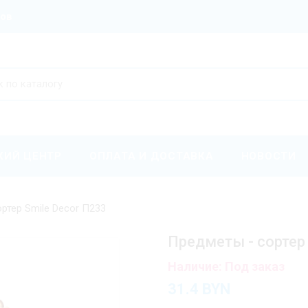
ров
КИЙ ЦЕНТР
ОПЛАТА И ДОСТАВКА
НОВОСТИ
ртер Smile Decor П233
Предметы - сортер 
Наличие: Под заказ
31.4
BYN