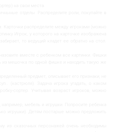
ортер) на свои места.
личныные отделы. Распределите роли, покупайте в
из. Карточки распределите между игроками (можно
тинку Игрок, у которого на карточке изображена
абирает, то ведущий кладет ее обратно на стол.
 назовите вместе с ребенком все картинки. Фишки
 из мешочка по одной фишке и находить такую же
пределенный предмет, описывает его признаки, не
уп… (кастрюля). Задача игрока угадать, о каком
оробку-сортер. Учитывая возраст игроков, можно
, например, мебель и игрушки. Попросите ребенка
лько игрушки). Детям постарше можно предложить
ому из сказочных персонажей очень необходимы