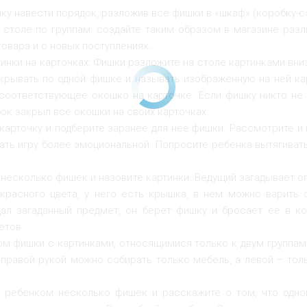
ку навести порядок, разложив все фишки в «шкаф» (коробку-с
а столе по группам: создайте таким образом в магазине раз
овара и о новых поступлениях...
ртинки на карточках. Фишки разложите на столе картинками вн
ткрывать по одной фишке и называть изображенную на ней кар
 соответствующее окошко на карточке. Если фишку никто не з
ок закрыл все окошки на своих карточках.
 карточку и подберите заранее для нее фишки. Рассмотрите и
ать игру более эмоциональной. Попросите ребенка вытягивать
несколько фишек и назовите картинки. Ведущий загадывает о
расного цвета, у него есть крышка, в нем можно варить с
дал загаданный предмет, он берет фишку и бросает ее в к
етов.
ом фишки с картинками, относящимися только к двум группам
(правой рукой можно собирать только мебель, а левой – то
д ребенком несколько фишек и расскажите о том, что одн