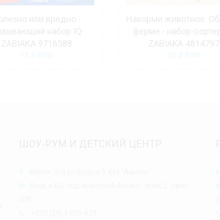
олезно или вредно -
Накорми животное. Об
звивающий набор IQ-
ферме - набор-сортер
ZABIAKA 9716588
ZABIAKA 4814797
15.9
BYN
25.3
BYN
ШОУ-РУМ И ДЕТСКИЙ ЦЕНТР
Минск, 3-я ул.Щорса 9, БЦ "Альянс"
Вход в БЦ под вывеской Альянс, этаж 2, офис
208
2
т
+375 (29) 1 629-629