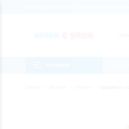
Играй с умом - интернет-магазин детских това
ИГРУШКИ
ДЕТС
Главная
Игрушки
Сортеры
Предметы - со