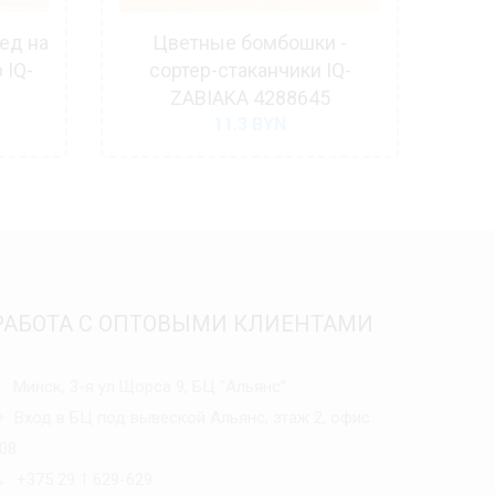
ед на
Цветные бомбошки -
Ст
 IQ-
сортер-стаканчики IQ-
со
ZABIAKA 4288645
11.3
BYN
РАБОТА С ОПТОВЫМИ КЛИЕНТАМИ
Минск, 3-я ул.Щорса 9, БЦ "Альянс"
Вход в БЦ под вывеской Альянс, этаж 2, офис
08
+375 29 1 629-629