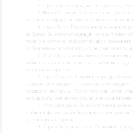
2. Игра «Наведи порядок». Предложите ребен
3. Игра «Магазин». Разложите все фишки н
магазине товары, узнавайте у продавца о наличии т
4. Игра «Лото». Рассмотрите и назовите ка
выбрать). Выбирается ведущий, который будет о
такая же картинка, забирает фишку и закрывает
Победителем является тот, кто первым и без ошиб
5. Игра «Лото для малышей». Возьмите одну
можно спрятать в мешочек, так вы сможете сдел
картинку на карточке.
6. Игра «Сыщик». Выложите перед ребенком 
называя сам предмет. Например, этот предмет к
предмете идет речь. После того, как игрок уга
варьировать количество фишек и описания предм
7. Игра «Две руки». Выложите перед ребенк
собирать фишки в коробку-сортер двумя руками 
вариант игры на время.
8. Игра «Шифровальщик». Разложите пере