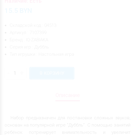
Наличие: Есть
15.5
BYN
Складской код : 04513
Артикул : 7107399
Бренд : IQ-ZABIAKA
Серия игр : Дуббль
Тип игрушки : Настольная игра
-
+
В КОРЗИНУ
Описание
Набор предназначен для постановки сложных звуков,
основан на популярной игре "Дуббль". С помощью занятий
ребёнок потренирует внимательность и увеличит