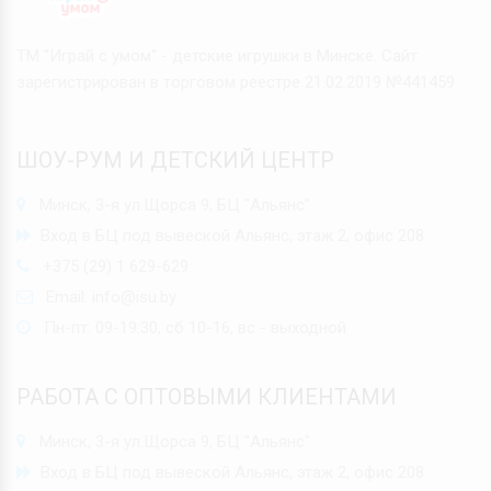
ТМ "Играй с умом" - детские игрушки в Минске. Сайт
зарегистрирован в торговом реестре 21.02.2019 №441459
ШОУ-РУМ И ДЕТСКИЙ ЦЕНТР
Минск, 3-я ул.Щорса 9, БЦ "Альянс"
Вход в БЦ под вывеской Альянс, этаж 2, офис 208
+375 (29) 1 629-629
Email:
info@isu.by
Пн-пт: 09-19:30, сб 10-16, вс - выходной
РАБОТА С ОПТОВЫМИ КЛИЕНТАМИ
Минск, 3-я ул.Щорса 9, БЦ "Альянс"
Вход в БЦ под вывеской Альянс, этаж 2, офис 208