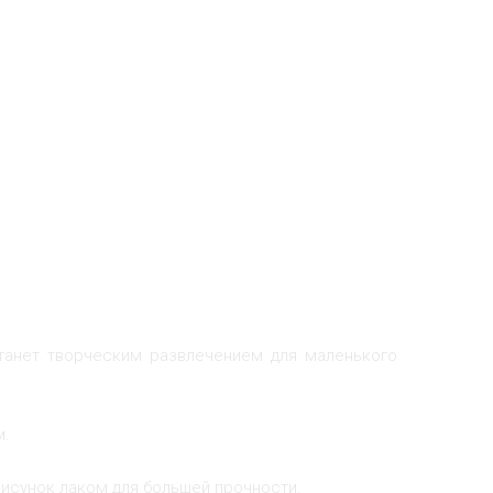
танет творческим развлечением для маленького
м.
рисунок лаком для большей прочности.