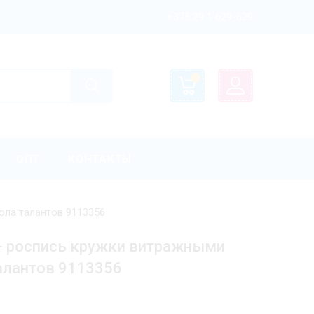
+375 29 1 629-629
ОПТ
КОНТАКТЫ
ола талантов 9113356
- роспись кружки витражными
алантов 9113356