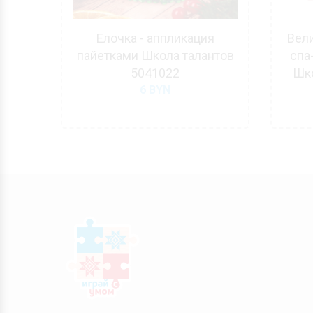
ая -
Елочка - аппликация
Вели
ов
пайетками Школа талантов
спа
5041022
Шко
6
BYN