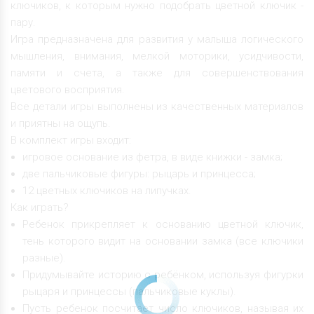
ключиков, к которым нужно подобрать цветной ключик -
пару.
Игра предназначена для развития у малыша логического
мышления, внимания, мелкой моторики, усидчивости,
памяти и счета, а также для совершенствования
цветового восприятия.
Все детали игры выполнены из качественных материалов
и приятны на ощупь.
В комплект игры входит:
игровое основание из фетра, в виде книжки - замка;
две пальчиковые фигуры: рыцарь и принцесса;
12 цветных ключиков на липучках.
Как играть?
Ребенок прикрепляет к основанию цветной ключик,
тень которого видит на основании замка (все ключики
разные).
Придумывайте историю с ребёнком, используя фигурки
рыцаря и принцессы (пальчиковые куклы).
Пусть ребенок посчитает число ключиков, называя их