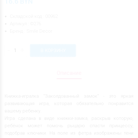
16.6
BYN
Складской код : 00962
Артикул : Ф276
Бренд : Smile Decor
-
+
В КОРЗИНУ
Описание
Книжка-игралка "Заколдованный замок" - это яркая
развивающая игра, которая обязательно понравится
вашему ребенку.
Игра сделана в виде книжки-замка, раскрыв которую,
ребёнок может помочь рыцарю спасти принцессу,
подобрав ключики. На поле из фетра изображены тени