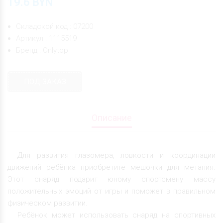
19.6
BYN
Складской код : 07200
Артикул : 1115519
Бренд : Onlytop
ПОД ЗАКАЗ
Описание
Для развития глазомера, ловкости и координации
движений ребёнка приобретите мешочки для метания.
Этот снаряд подарит юному спортсмену массу
положительных эмоций от игры и поможет в правильном
физическом развитии.
Ребёнок может использовать снаряд на спортивных