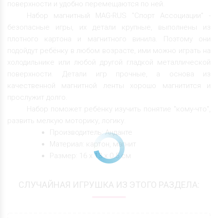
поверхности и удобно перемещаются по ней.
Набор магнитный MAG-RUS "Спорт Ассоциации" -
безопасные игры, их детали крупные, выполнены из
плотного картона и магнитного винила. Поэтому они
подойдут ребёнку в любом возрасте, ими можно играть на
холодильнике или любой другой гладкой металлической
поверхности. Детали игр прочные, а основа из
качественной магнитной ленты хорошо магнитится и
прослужит долго.
Набор поможет ребёнку изучить понятие "кому-что",
развить мелкую моторику, логику.
Производитель: Анданте
Материал: картон, магнит
Размер: 16 х 13 х 0.5 см
СЛУЧАЙНАЯ ИГРУШКА ИЗ ЭТОГО РАЗДЕЛА: