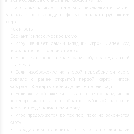
а также брошюра с описанием каждой из них.
Подготовка к игре. Тщательно перемешайте карты.
Разложите всю колоду в форме квадрата рубашками
вверх.
Как играть
Вариант 1: классическое мемо
Игру начинает самый младший игрок. Далее ход
передаётся по часовой стрелке.
Участник переворачивает одну любую карту, а за ней
— вторую.
Если изображение на второй перевёрнутой карте
совпало с ранее открытой первой картой, игрок
забирает обе карты себе и делает ещё один ход.
Если же изображения на картах не совпали, игрок
переворачивает карты обратно рубашкой вверх и
передаёт ход следующем игроку.
Игра продолжается до тех пор, пока не закончатся
карты.
Победителем становится тот, у кого по окончании