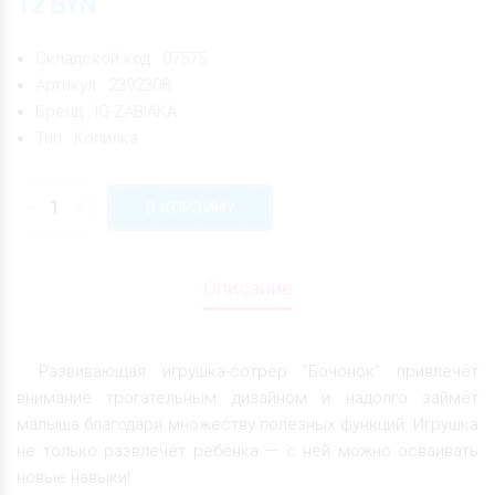
12
BYN
Складской код : 07575
Артикул : 2392308
Бренд : IQ-ZABIAKA
Тип : Копилка
-
+
В КОРЗИНУ
Описание
Развивающая игрушка-сотрер "Бочонок" привлечёт
внимание трогательным дизайном и надолго займёт
малыша благодаря множеству полезных функций. Игрушка
не только развлечёт ребёнка — с ней можно осваивать
новые навыки!