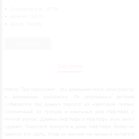
Складской код : 00124
Артикул : 00570
Бренд : Woody
ПОД ЗАКАЗ
Описание
Набор "Три поросёнка" - это домашний театр, конструктор
и деревянная раскраска. Из деревянных деталей
собираются три домика поросят из известной сказки:
соломенный, из прутьев и каменный дом Наф-Нафа с
печкой внутри. Домики Ниф-Нифа и Нуф-Нуфа волк легко
сдувает. Поросята прячутся в доме Наф-Нафа. Волку не
удаётся его сдуть, тогда он залазит на крышу и пытается