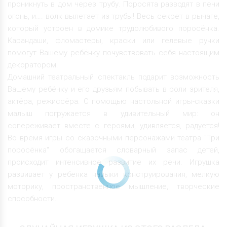
проникнуть в дом через трубу. Поросята разводят в печи
огонь, и…. волк вылетает из трубы! Весь секрет в рычаге,
который устроен в домике трудолюбивого поросёнка.
Карандаши, фломастеры, краски или гелевые ручки
помогут Вашему ребёнку почувствовать себя настоящим
декоратором.
Домашний театральный спектакль подарит возможность
Вашему ребёнку и его друзьям побывать в роли зрителя,
актёра, режиссёра. С помощью настольной игры-сказки
малыш погружается в удивительный мир: он
сопереживает вместе с героями, удивляется, радуется!
Во время игры со сказочными персонажами театра "Три
поросёнка" обогащается словарный запас детей,
происходит интенсивное развитие их речи. Игрушка
развивает у ребенка навыки конструирования, мелкую
моторику, пространственное мышление, творческие
способности.